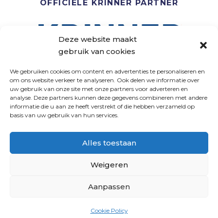
OFFICIËLE KRINNER PARTNER
Deze website maakt
gebruik van cookies
We gebruiken cookies om content en advertenties te personaliseren en
om ons website verkeer te analyseren. Ook delen we informatie over
uw gebruik van onze site met onze partners voor adverteren en
analyse. Deze partners kunnen deze gegevens combineren met andere
VOLG ONS
informatie die u aan ze heeft verstrekt of die hebben verzameld op
basis van uw gebruik van hun services.
Alles toestaan
Weigeren
Aanpassen
PNL
|
PRIVACY VERKLARING
|
ALGEMENE
Cookie Policy
VOORWAARDEN
| WEBSITE DOOR
INDICIA