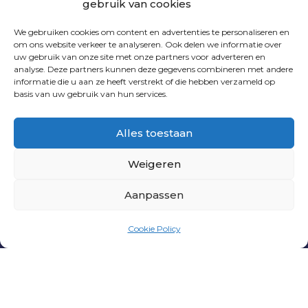
gebruik van cookies
We gebruiken cookies om content en advertenties te personaliseren en
om ons website verkeer te analyseren. Ook delen we informatie over
uw gebruik van onze site met onze partners voor adverteren en
analyse. Deze partners kunnen deze gegevens combineren met andere
VOLG ONS
informatie die u aan ze heeft verstrekt of die hebben verzameld op
basis van uw gebruik van hun services.
Alles toestaan
Weigeren
Aanpassen
PNL
|
PRIVACY VERKLARING
|
ALGEMENE
Cookie Policy
VOORWAARDEN
| WEBSITE DOOR
INDICIA