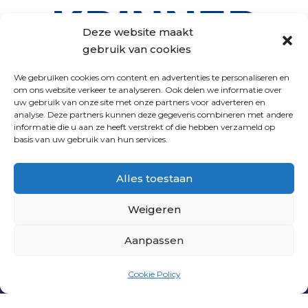
Deze website maakt
gebruik van cookies
We gebruiken cookies om content en advertenties te personaliseren en
om ons website verkeer te analyseren. Ook delen we informatie over
uw gebruik van onze site met onze partners voor adverteren en
analyse. Deze partners kunnen deze gegevens combineren met andere
VOLG ONS
informatie die u aan ze heeft verstrekt of die hebben verzameld op
basis van uw gebruik van hun services.
Alles toestaan
Weigeren
Aanpassen
PNL
|
PRIVACY VERKLARING
|
ALGEMENE
Cookie Policy
VOORWAARDEN
| WEBSITE DOOR
INDICIA