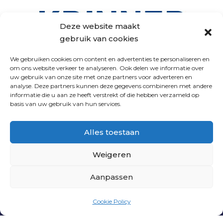
Deze website maakt
gebruik van cookies
We gebruiken cookies om content en advertenties te personaliseren en
om ons website verkeer te analyseren. Ook delen we informatie over
uw gebruik van onze site met onze partners voor adverteren en
analyse. Deze partners kunnen deze gegevens combineren met andere
VOLG ONS
informatie die u aan ze heeft verstrekt of die hebben verzameld op
basis van uw gebruik van hun services.
Alles toestaan
Weigeren
Aanpassen
PNL
|
PRIVACY VERKLARING
|
ALGEMENE
Cookie Policy
VOORWAARDEN
| WEBSITE DOOR
INDICIA