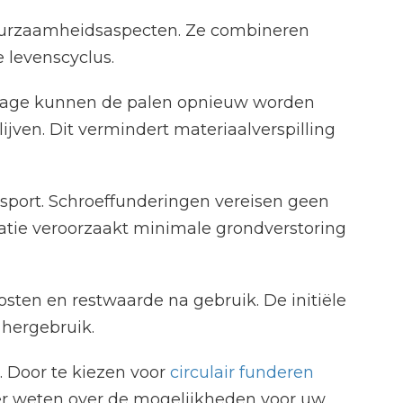
duurzaamheidsaspecten. Ze combineren
 levenscyclus.
ontage kunnen de palen opnieuw worden
ijven. Dit vermindert materiaalverspilling
nsport. Schroeffunderingen vereisen geen
latie veroorzaakt minimale grondverstoring
osten en restwaarde na gebruik. De initiële
 hergebruik.
. Door te kiezen voor
circulair funderen
er weten over de mogelijkheden voor uw