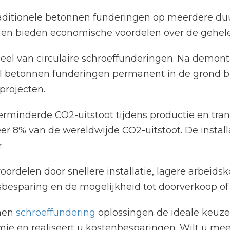
 traditionele betonnen funderingen op meerdere 
 en bieden economische voordelen over de gehele
deel van circulaire schroeffunderingen. Na dem
ijl betonnen funderingen permanent in de grond bl
projecten.
verminderde CO2-uitstoot tijdens productie en tra
er 8% van de wereldwijde CO2-uitstoot. De instal
.
ordelen door snellere installatie, lagere arbeidsk
besparing en de mogelijkheid tot doorverkoop of
rmen
schroeffundering
oplossingen de ideale keuze
e en realiseert u kostenbesparingen. Wilt u me