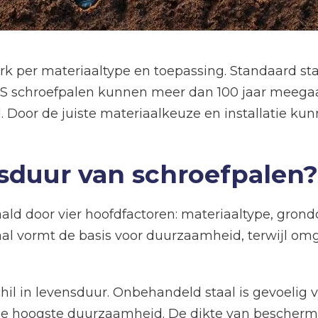
rk per materiaaltype en toepassing. Standaard st
RVS schroefpalen kunnen meer dan 100 jaar meega
. Door de juiste materiaalkeuze en installatie ku
sduur van schroefpalen?
ld door vier hoofdfactoren: materiaaltype, grondc
al vormt de basis voor duurzaamheid, terwijl omg
il in levensduur. Onbehandeld staal is gevoelig vo
t de hoogste duurzaamheid. De dikte van bescher