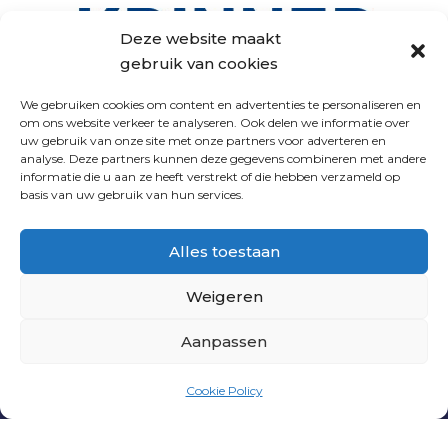
Deze website maakt
gebruik van cookies
We gebruiken cookies om content en advertenties te personaliseren en
om ons website verkeer te analyseren. Ook delen we informatie over
uw gebruik van onze site met onze partners voor adverteren en
analyse. Deze partners kunnen deze gegevens combineren met andere
VOLG ONS
informatie die u aan ze heeft verstrekt of die hebben verzameld op
basis van uw gebruik van hun services.
Alles toestaan
Weigeren
Aanpassen
PNL
|
PRIVACY VERKLARING
|
ALGEMENE
Cookie Policy
VOORWAARDEN
| WEBSITE DOOR
INDICIA