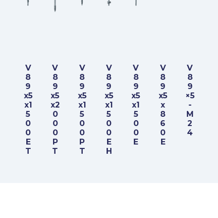
V
V
V
V
V
V
V
8
8
8
8
8
8
8
9
9
9
9
9
9
9
x5
x5
x5
x5
x5
x5
×5
x1
x2
x1
x1
x1
x
-
5
0
5
5
5
8
M
0
0
0
0
0
6
2
0
0
0
0
0
0
4
E
P
P
E
E
E
T
T
T
H