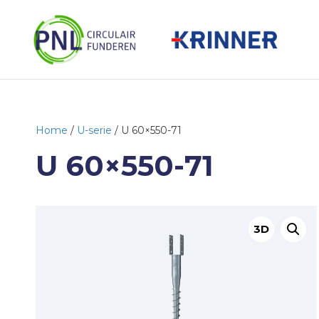
Home
/
U-serie
/ U 60×550-71
U 60×550-71
3D
B
e
k
i
j