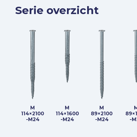
Serie overzicht
M
M
M
114×2100
114×1600
89×2100
89×
-M24
-M24
-M24
-M