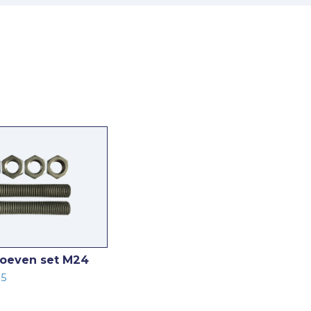
roeven set M24
05