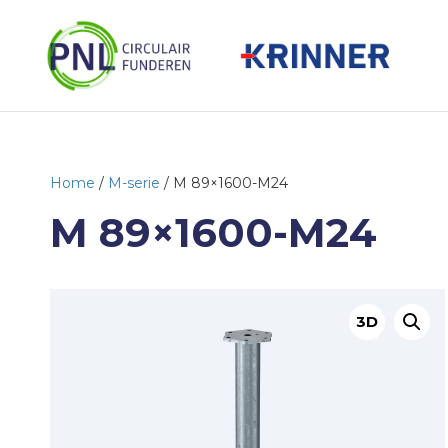
Home
/
M-serie
/ M 89×1600-M24
M 89×1600-M24
3D
B
e
k
i
j