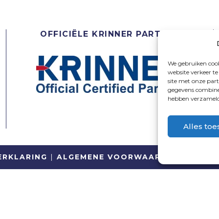
OFFICIËLE KRINNER PARTNER
We gebruiken cook
website verkeer t
site met onze par
gegevens combiner
hebben verzameld 
Alles toe
ERKLARING
|
ALGEMENE VOORWAARDEN
| WEBS