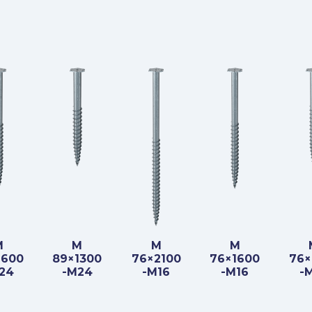
M
M
M
M
1600
89×1300
76×2100
76×1600
76×
24
-M24
-M16
-M16
-