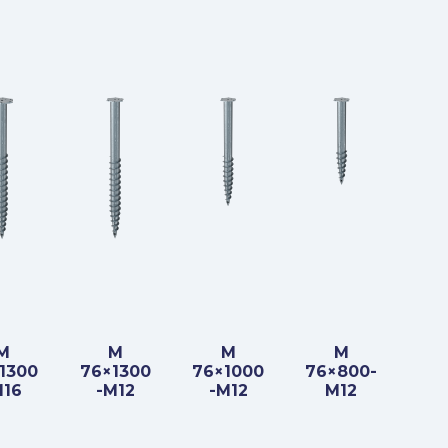
M
M
M
M
1300
76×1300
76×1000
76×800-
M16
-M12
-M12
M12