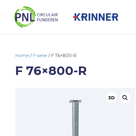
Home
/
F-serie
/ F 76×800-R
F 76×800-R
3D
B
e
k
i
j