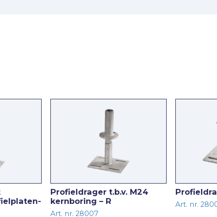
t
Profieldrager t.b.v. M24
Profieldr
ielplaten-
kernboring – R
Art. nr. 280
Art. nr. 28007