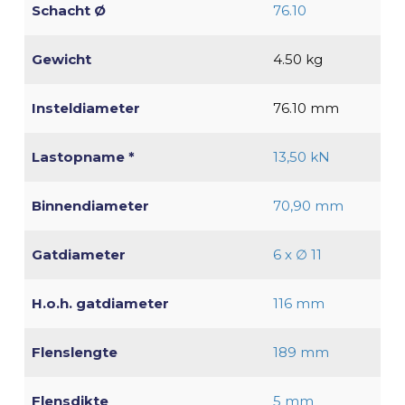
Schacht Ø
76.10
Gewicht
4.50 kg
Insteldiameter
76.10 mm
Lastopname *
13,50 kN
Binnendiameter
70,90 mm
Gatdiameter
6 x ∅ 11
H.o.h. gatdiameter
116 mm
Flenslengte
189 mm
Flensdikte
5 mm