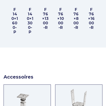
F
F
F
F
F
F
14
14
76
76
76
76
0×1
0×1
×13
×10
×8
×16
60
30
00
00
00
00
0-
0-
-R
-R
-R
-R
P
P
Accessoires