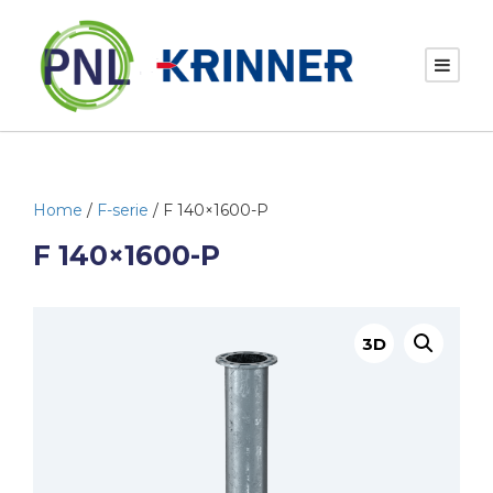
Home
/
F-serie
/ F 140×1600-P
F 140×1600-P
3D
B
e
k
i
j