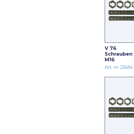
V 76
Schrauben 
M16
Art. nr. 25654