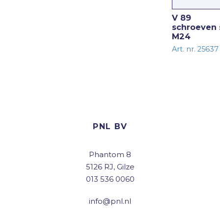
V 89
schroeven 
M24
Art. nr. 25637
PNL BV
Phantom 8
5126 RJ, Gilze
013 536 0060
info@pnl.nl