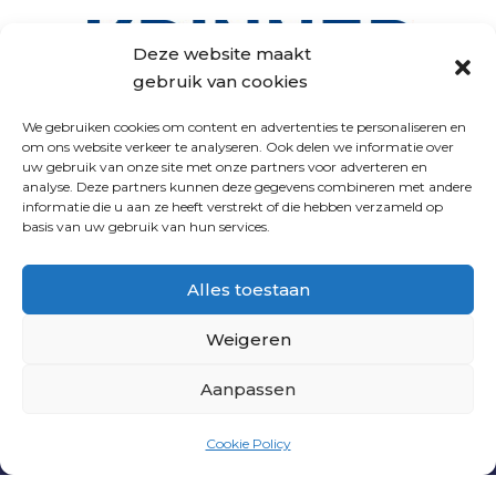
Deze website maakt
gebruik van cookies
We gebruiken cookies om content en advertenties te personaliseren en
om ons website verkeer te analyseren. Ook delen we informatie over
uw gebruik van onze site met onze partners voor adverteren en
analyse. Deze partners kunnen deze gegevens combineren met andere
VOLG ONS
informatie die u aan ze heeft verstrekt of die hebben verzameld op
basis van uw gebruik van hun services.
Alles toestaan
Weigeren
Aanpassen
PNL
|
PRIVACY VERKLARING
|
ALGEMENE
Cookie Policy
VOORWAARDEN
| WEBSITE DOOR
INDICIA