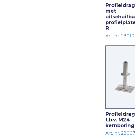
Profieldra
met
uitschuifb
profielplat
R
Art. nr. 28010
Profieldra
t.b.v. M24
kernboring
Art. nr. 2800