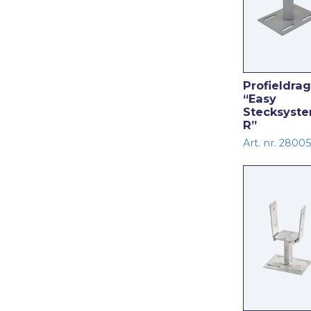
Profieldra
“Easy
Stecksyst
R”
Art. nr. 28005