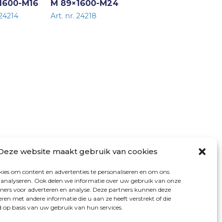
1600-M16
M 89×1600-M24
 24214
Art. nr. 24218
VOLG ONS
Deze website maakt gebruik van cookies
ies om content en advertenties te personaliseren en om ons
e analyseren. Ook delen we informatie over uw gebruik van onze
tners voor adverteren en analyse. Deze partners kunnen deze
en met andere informatie die u aan ze heeft verstrekt of die
op basis van uw gebruik van hun services.