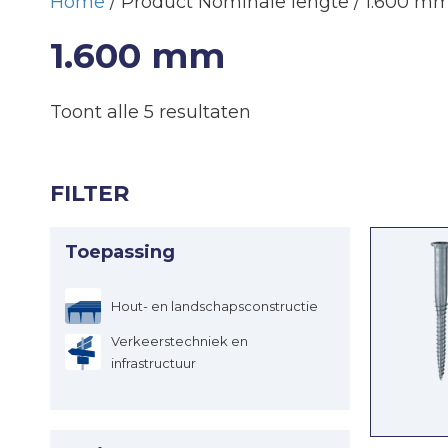
Home
/ Product Nominale lengte / 1.600 m
1.600 mm
Toont alle 5 resultaten
FILTER
Toepassing
Hout- en landschapsconstructie
Verkeerstechniek en
infrastructuur