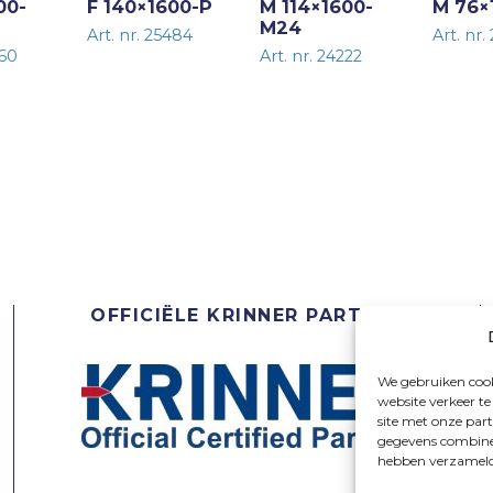
00-
F 140×1600-P
M 114×1600-
M 76×
M24
Art. nr. 25484
Art. nr.
160
Art. nr. 24222
OFFICIËLE KRINNER PARTNER
We gebruiken cook
website verkeer t
site met onze par
gegevens combiner
hebben verzameld 