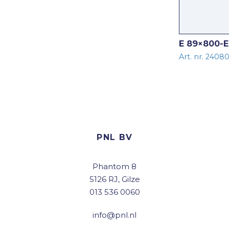
E 89×800-
Art. nr. 2408
PNL BV
Phantom 8
5126 RJ, Gilze
013 536 0060
info@pnl.nl