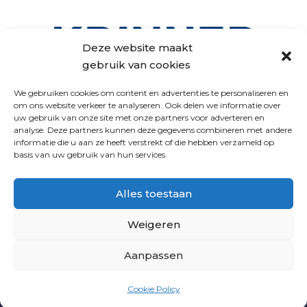
Deze website maakt
gebruik van cookies
We gebruiken cookies om content en advertenties te personaliseren en
om ons website verkeer te analyseren. Ook delen we informatie over
uw gebruik van onze site met onze partners voor adverteren en
analyse. Deze partners kunnen deze gegevens combineren met andere
VOLG ONS
informatie die u aan ze heeft verstrekt of die hebben verzameld op
basis van uw gebruik van hun services.
Alles toestaan
Weigeren
Aanpassen
PNL
|
PRIVACY VERKLARING
|
ALGEMENE
Cookie Policy
VOORWAARDEN
| WEBSITE DOOR
INDICIA