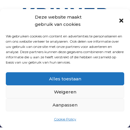
Deze website maakt
gebruik van cookies
We gebruiken cookies om content en advertenties te personaliseren en
om ons website verkeer te analyseren. Ook delen we informatie over
uw gebruik van onze site met onze partners voor adverteren en
analyse. Deze partners kunnen deze gegevens combineren met andere
VOLG ONS
informatie die u aan ze heeft verstrekt of die hebben verzameld op
basis van uw gebruik van hun services.
Alles toestaan
Weigeren
Aanpassen
PNL
|
PRIVACY VERKLARING
|
ALGEMENE
Cookie Policy
VOORWAARDEN
| WEBSITE DOOR
INDICIA