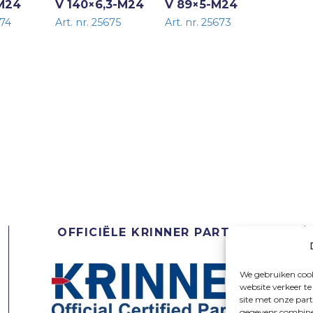
-M24
V 140×6,3-M24
V 89×5-M24
674
Art. nr. 25675
Art. nr. 25673
OFFICIËLE KRINNER PARTNER
We gebruiken cook
website verkeer t
site met onze par
gegevens combiner